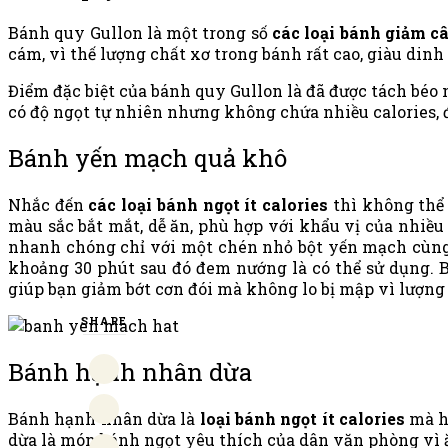
Bánh quy Gullon là một trong số
các loại bánh giảm c
cám, vì thế lượng chất xơ trong bánh rất cao, giàu dinh
Điểm đặc biệt của bánh quy Gullon là đã được tách bé
có độ ngọt tự nhiên nhưng không chứa nhiều calories, 
Bánh yến mạch quả khô
Nhắc đến
các loại bánh ngọt ít calories
thì không thể 
màu sắc bắt mắt, dễ ăn, phù hợp với khẩu vị của nhiề
nhanh chóng chỉ với một chén nhỏ bột yến mạch cùng 
khoảng 30 phút sau đó đem nướng là có thể sử dụng. 
giúp bạn giảm bớt cơn đói mà không lo bị mập vì lượng 
SHARE
Bánh hạnh nhân dừa
Bánh hạnh nhân dừa là
loại bánh ngọt ít calories
mà hư
dừa là món bánh ngọt yêu thích của dân văn phòng vì 