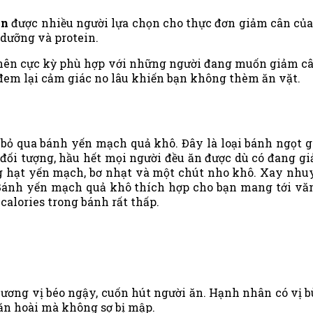
ân
được nhiều người lựa chọn cho thực đơn giảm cân củ
 dưỡng và protein.
o nên cực kỳ phù hợp với những người đang muốn giảm câ
đem lại cảm giác no lâu khiến bạn không thèm ăn vặt.
bỏ qua bánh yến mạch quả khô. Đây là loại bánh ngọt g
u đối tượng, hầu hết mọi người đều ăn được dù có đang
hạt yến mạch, bơ nhạt và một chút nho khô. Xay nhuyễ
Bánh yến mạch quả khô thích hợp cho bạn mang tới văn
calories trong bánh rất thấp.
ơng vị béo ngậy, cuốn hút người ăn. Hạnh nhân có vị b
ăn hoài mà không sợ bị mập.