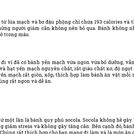
từ lúa mạch và bơ đậu phộng chỉ chứa 193 calories và t
ững người giảm cân không nên bỏ qua. Bánh không nh
ở trong máu.
n đi vì đã có bánh yến mạch vừa ngon vừa bổ dưỡng, v
 hạt yến mạch nguyên chất, rất giàu chất xơ, độ ngọt c
h yến mạch rất giòn, xốp, thích hợp làm bánh ăn vặt mỗ
úng rất ngon và dễ ăn.
ử một lần là bánh quy phủ socola. Socola không hề gây
g giảm stress và không gây tăng cân. Bên cạnh đó, bánh
s. Chúng rất thích hợp cho bạn mang đi làm và là món ăn 