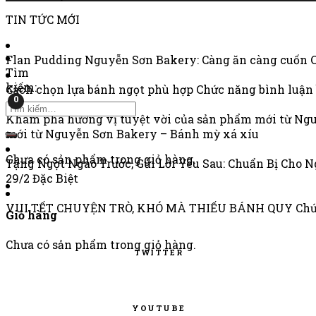
TIN TỨC MỚI
Flan Pudding Nguyễn Sơn Bakery: Càng ăn càng cuốn
Tìm
kiếm:
Cách chọn lựa bánh ngọt phù hợp
Chức năng bình luận 
0
Khám phá hương vị tuyệt vời của sản phẩm mới từ Ng
mới từ Nguyễn Sơn Bakery – Bánh mỳ xá xíu
Chưa có sản phẩm trong giỏ hàng.
Tặng Ngọt Ngào Trước, Gửi Lời Yêu Sau: Chuẩn Bị Cho N
29/2 Đặc Biệt
VUI TẾT CHUYỆN TRÒ, KHÓ MÀ THIẾU BÁNH QUY
Chứ
Giỏ hàng
Chưa có sản phẩm trong giỏ hàng.
TWITTER
YOUTUBE