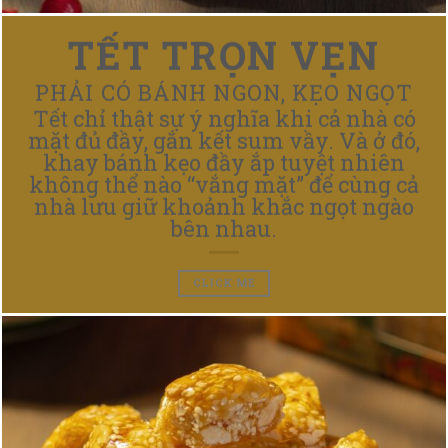
TẾT TRỌN VẸN
PHẢI CÓ BÁNH NGON, KẸO NGỌT
Tết chỉ thật sự ý nghĩa khi cả nhà có
mặt đủ đầy, gắn kết sum vầy. Và ở đó,
khay bánh kẹo đầy ắp tuyệt nhiên
không thể nào “vắng mặt” để cùng cả
nhà lưu giữ khoảnh khắc ngọt ngào
bên nhau.
CLICK ME