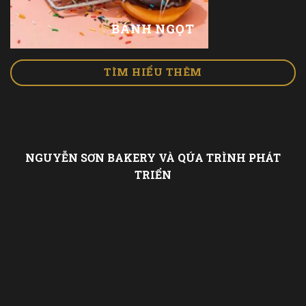
BÁNH NGỌT
TÌM HIỂU THÊM
NGUYỄN SƠN BAKERY VÀ QÚA TRÌNH PHÁT
TRIỂN
 HÀNG BÁNH
2004
ỌT NGUYỄN