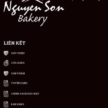
LIÊN KẾT
GIỚI THIỆU
CỬA HÀNG
SẢN PHẨM
TUYỂN DỤNG
CHÍNH SÁCH BẢO MẬT
BÁN HÀNG