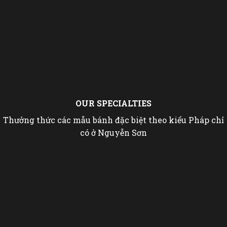
Nguyễn Sơn đã ph
Được sự tin tưởng của
được 10 cửa hàng c
Khách Hàng Nguyễn Sơn tự
gần trung tâm th
hào trở thành thương hiệu
bánh top đầu Hà Thành ,
Chúng tôi khai mở nhà
máy sản xuất với kỹ thuật
hiện đại và tiên tiến….
OUR SPECIALTIES
Thưởng thức các mẫu bánh đặc biệt theo kiểu Pháp chỉ
có ở Nguyễn Sơn