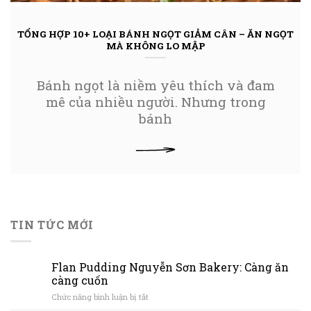
TỔNG HỢP 10+ LOẠI BÁNH NGỌT GIẢM CÂN – ĂN NGỌT
MÀ KHÔNG LO MẬP
Bánh ngọt là niềm yêu thích và đam
mê của nhiều người. Nhưng trong
bánh
XEM THÊM
TIN TỨC MỚI
Flan Pudding Nguyễn Sơn Bakery: Càng ăn
càng cuốn
ở
Chức năng bình luận bị tắt
Flan