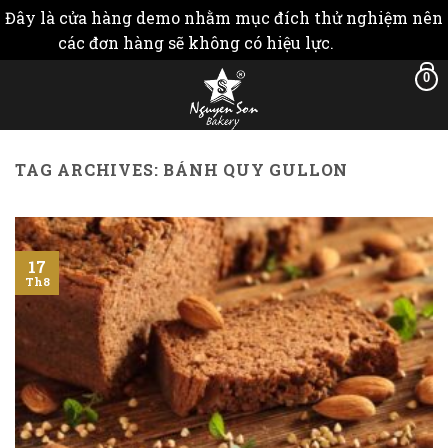
Đây là cửa hàng demo nhằm mục đích thử nghiệm nên
các đơn hàng sẽ không có hiệu lực.
Bỏ qua
Skip
0
to
content
TAG ARCHIVES:
BÁNH QUY GULLON
17
Th8