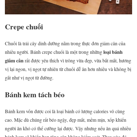
Crepe chuối
Chuối là trái cây dinh dưỡng nằm trong thực đơn giảm cân của
loại bánh
nhiều người. Bánh crepe chuối là một trong những
giảm cân
rất được yêu thích vì trông vừa đẹp, vừa bắt mắt, hương
vị lại ngon, vị ngọt tự nhiên từ chuối dễ ăn hơn nhiều và không bị
gắt như vị ngọt từ đường.
Bánh kem tách béo
Bánh kem vốn được coi là loại bánh có lượng calories vô cùng
cao. Mặc dù chúng rất béo ngậy, đẹp mắt, mềm mịn, xốp khiến
người ăn khó có thể cưỡng lại được. Vậy nhưng nếu ăn quá nhiều
bánh kem sẽ khiến bạn tăng cân không kiểm soát. Thay vào đó,