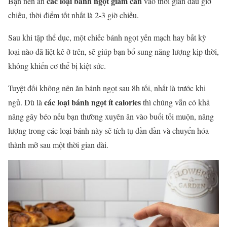
các loại bánh ngọt giảm cân
Bạn nên ăn
vào thời gian đầu giờ
chiều, thời điểm tốt nhất là 2-3 giờ chiều.
Sau khi tập thể dục, một chiếc bánh ngọt yến mạch hay bất kỳ
loại nào đã liệt kê ở trên, sẽ giúp bạn bổ sung năng lượng kịp thời,
không khiến cơ thể bị kiệt sức.
Tuyệt đối không nên ăn bánh ngọt sau 8h tối, nhất là trước khi
các loại bánh ngọt ít calories
ngủ. Dù là
thì chúng vẫn có khả
năng gây béo nếu bạn thường xuyên ăn vào buổi tối muộn, năng
lượng trong các loại bánh này sẽ tích tụ dần dần và chuyển hóa
thành mỡ sau một thời gian dài.