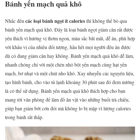
Bánh yến mạch quả khô
các loại bánh ngọt ít calories
Nhắc đến
thì không thể bỏ qua
bánh yến mạch quả khô. Đây là loại bánh ngọt giảm cân rất được
yêu thích vì hương vị thơm ngon, màu sắc bắt mắt, dễ ăn, phù hợp
với khẩu vị của nhiều đối tượng, hầu hết mọi người đều ăn được
dù có đang giảm cân hay không. Bánh yến mạch quả khô dễ làm,
nhanh chóng chỉ với một chén nhỏ bột yến mạch cùng hạt yến
mạch, bơ nhạt và một chút nho khô. Xay nhuyễn các nguyên liệu,
tạo hình bánh, cho vào tủ lạnh khoảng 30 phút sau đó đem nướng
là có thể sử dụng. Bánh yến mạch quả khô thích hợp cho bạn
mang tới văn phòng để làm đồ ăn vặt vào những buổi trà chiều,
giúp bạn giảm bớt cơn đói mà không lo bị mập vì lượng calories
trong bánh rất thấp.