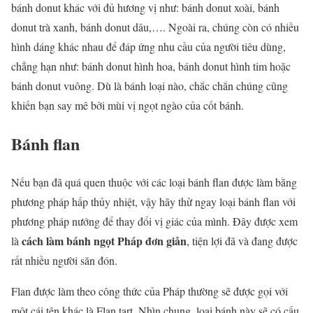
bánh donut khác với đủ hương vị như: bánh donut xoài, bánh
donut trà xanh, bánh donut dâu,…. Ngoài ra, chúng còn có nhiều
hình dáng khác nhau để đáp ứng nhu cầu của người tiêu dùng,
chẳng hạn như: bánh donut hình hoa, bánh donut hình tim hoặc
bánh donut vuông. Dù là bánh loại nào, chắc chắn chúng cũng
khiến bạn say mê bởi mùi vị ngọt ngào của cốt bánh.
Bánh flan
Nếu bạn đã quá quen thuộc với các loại bánh flan được làm bằng
phương pháp hấp thủy nhiệt, vậy hãy thử ngay loại bánh flan với
phương pháp nướng để thay đổi vị giác của mình. Đây được xem
cách làm bánh ngọt Pháp đơn giản
là
, tiện lợi đã và đang được
rất nhiều người săn đón.
Flan được làm theo công thức của Pháp thường sẽ được gọi với
một cái tên khác là Flan tart. Nhìn chung, loại bánh này sẽ có cấu