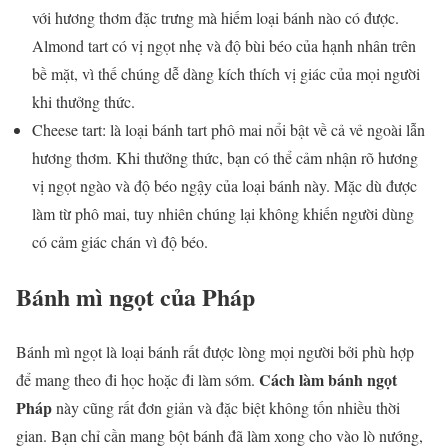
với hương thơm đặc trưng mà hiếm loại bánh nào có được.
Almond tart có vị ngọt nhẹ và độ bùi béo của hạnh nhân trên
bề mặt, vì thế chúng dễ dàng kích thích vị giác của mọi người
khi thưởng thức.
Cheese tart: là loại bánh tart phô mai nổi bật về cả vẻ ngoài lẫn
hương thơm. Khi thưởng thức, bạn có thể cảm nhận rõ hương
vị ngọt ngào và độ béo ngậy của loại bánh này. Mặc dù được
làm từ phô mai, tuy nhiên chúng lại không khiến người dùng
có cảm giác chán vì độ béo.
Bánh mì ngọt của Pháp
Bánh mì ngọt là loại bánh rất được lòng mọi người bởi phù hợp
Cách làm bánh ngọt
để mang theo đi học hoặc đi làm sớm.
Pháp
này cũng rất đơn giản và đặc biệt không tốn nhiều thời
gian. Bạn chỉ cần mang bột bánh đã làm xong cho vào lò nướng,