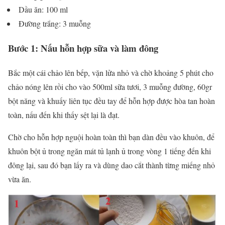
Dầu ăn: 100 ml
Đường trắng: 3 muỗng
Bước 1: Nấu hỗn hợp sữa và làm đông
Bắc một cái chảo lên bếp, vặn lửa nhỏ và chờ khoảng 5 phút cho
chảo nóng lên rồi cho vào 500ml sữa tươi, 3 muỗng đường, 60gr
bột năng và khuấy liên tục đều tay để hỗn hợp được hòa tan hoàn
toàn, nấu đến khi thấy sệt lại là đạt.
Chờ cho hỗn hợp nguội hoàn toàn thì bạn dàn đều vào khuôn, để
khuôn bột ủ trong ngăn mát tủ lạnh ủ trong vòng 1 tiếng đến khi
đông lại, sau đó bạn lấy ra và dùng dao cắt thành từng miếng nhỏ
vừa ăn.