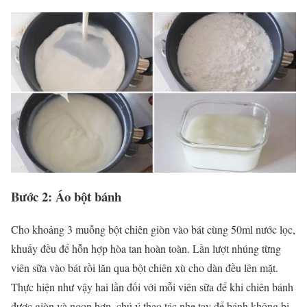
Bước 2: Áo bột bánh
Cho khoảng 3 muỗng bột chiên giòn vào bát cùng 50ml nước lọc,
khuấy đều để hỗn hợp hòa tan hoàn toàn. Lần lượt nhúng từng
viên sữa vào bát rồi lăn qua bột chiên xù cho dàn đều lên mặt.
Thực hiện như vậy hai lần đối với mỗi viên sữa để khi chiên bánh
được giòn và ngon hơn, chú ý thao tác nhẹ tay để bánh không bị