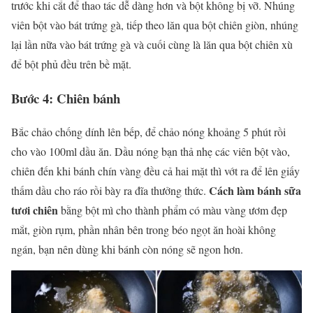
trước khi cắt để thao tác dễ dàng hơn và bột không bị vỡ. Nhúng
viên bột vào bát trứng gà, tiếp theo lăn qua bột chiên giòn, nhúng
lại lần nữa vào bát trứng gà và cuối cùng là lăn qua bột chiên xù
để bột phủ đều trên bề mặt.
Bước 4: Chiên bánh
Bắc chảo chống dính lên bếp, để chảo nóng khoảng 5 phút rồi
cho vào 100ml dầu ăn. Dầu nóng bạn thả nhẹ các viên bột vào,
chiên đến khi bánh chín vàng đều cả hai mặt thì vớt ra để lên giấy
Cách làm bánh sữa
thấm dầu cho ráo rồi bày ra đĩa thưởng thức.
tươi chiên
bằng bột mì cho thành phẩm có màu vàng ươm đẹp
mắt, giòn rụm, phần nhân bên trong béo ngọt ăn hoài không
ngán, bạn nên dùng khi bánh còn nóng sẽ ngon hơn.