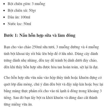
Bột chiên giòn: 3 muỗng
Bột chiên xù: 50gr
Dầu ăn: 100ml
Nước lọc: 50ml
Bước 1: Nấu hỗn hợp sữa và làm đông
Bạn cho vào chảo 250ml sữa tươi, 3 muỗng đường và 4 muỗng
tinh bột khoai tây rồi bắc lên bếp để ở lửa nhỏ. Dùng cây đánh
trứng đánh nhẹ nhàng, đều tay để tránh bị dính dưới đáy chảo,
đến khi thấy hỗn hợp sữa được hòa tan hoàn toàn, sệt lại là đạt.
Cho hỗn hợp sữa vừa nấu vào hộp thủy tinh hoặc khuôn đựng có
quét lớp dầu mỏng, chú ý dàn đều bột và đậy nắp kín hoặc bọc lại
bằng màng thực phẩm rồi cho vào tủ lạnh ủ đông trong khoảng 3
tiếng. Sau đó bạn lấy bột ra khỏi khuôn và dùng dao cắt thành
từng miếng vừa ăn.