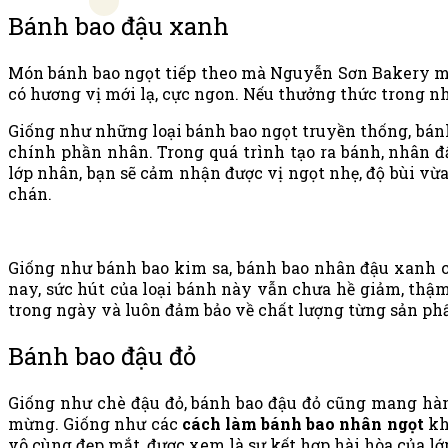
Bánh bao đậu xanh
Món bánh bao ngọt tiếp theo mà Nguyễn Sơn Bakery mu
có hương vị mới lạ, cực ngon. Nếu thưởng thức trong n
Giống như những loại bánh bao ngọt truyền thống, bánh
chính phần nhân. Trong quá trình tạo ra bánh, nhân đ
lớp nhân, bạn sẽ cảm nhận được vị ngọt nhẹ, độ bùi vừ
chán.
Giống như bánh bao kim sa, bánh bao nhân đậu xanh c
nay, sức hút của loại bánh này vẫn chưa hề giảm, thậm
trong ngày và luôn đảm bảo về chất lượng từng sản ph
Bánh bao đậu đỏ
Giống như chè đậu đỏ, bánh bao đậu đỏ cũng mang hàm
mừng. Giống như các
cách làm bánh bao nhân ngọt
kh
vô cùng đẹp mắt, được xem là sự kết hợp hài hòa của lớ