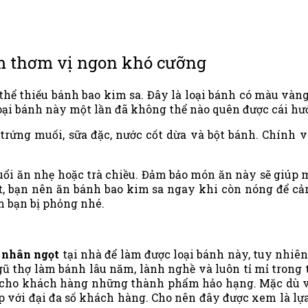
m thơm vị ngon khó cưỡng
hể thiếu bánh bao kim sa. Đây là loại bánh có màu vàn
oại bánh này một lần đã không thể nào quên được cái hư
trứng muối, sữa đặc, nước cốt dừa và bột bánh. Chính 
ổi ăn nhẹ hoặc trà chiều. Đảm bảo món ăn này sẽ giúp 
t, bạn nên ăn bánh bao kim sa ngay khi còn nóng để cả
m bạn bị phỏng nhé.
 nhân ngọt
tại nhà để làm được loại bánh này, tuy nhiên 
ũ thợ làm bánh lâu năm, lành nghề và luôn tỉ mỉ trong
ến cho khách hàng những thành phẩm hảo hạng. Mặc dù v
hợp với đại đa số khách hàng. Cho nên đây được xem là 