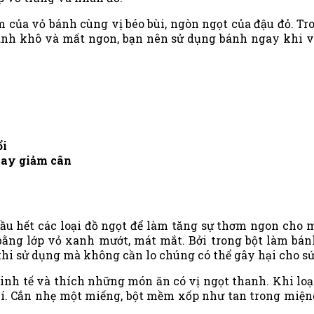
 của vỏ bánh cùng vị béo bùi, ngòn ngọt của đậu đỏ. T
ánh khô và mất ngon, bạn nên sử dụng bánh ngay khi v
ổi
chay giảm cân
ầu hết các loại đồ ngọt để làm tăng sự thơm ngon cho m
 bằng lớp vỏ xanh mướt, mát mắt. Bởi trong bột làm bán
 khi sử dụng mà không cần lo chúng có thể gây hại cho s
inh tế và thích những món ăn có vị ngọt thanh. Khi lo
. Cắn nhẹ một miếng, bột mềm xốp như tan trong miệng