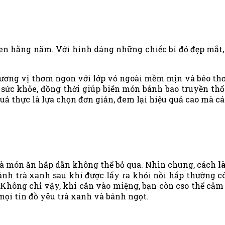
en hằng năm. Với hình dáng những chiếc bí đỏ đẹp mắt, 
hương vị thơm ngon với lớp vỏ ngoài mềm mịn và béo thơ
sức khỏe, đồng thời giúp biến món bánh bao truyền thốn
uả thực là lựa chọn đơn giản, đem lại hiệu quả cao mà c
 là món ăn hấp dẫn không thể bỏ qua. Nhìn chung, cách
l
ánh trà xanh sau khi được lấy ra khỏi nồi hấp thường c
Không chỉ vậy, khi cắn vào miệng, bạn còn cso thể cảm
mọi tín đồ yêu trà xanh và bánh ngọt.