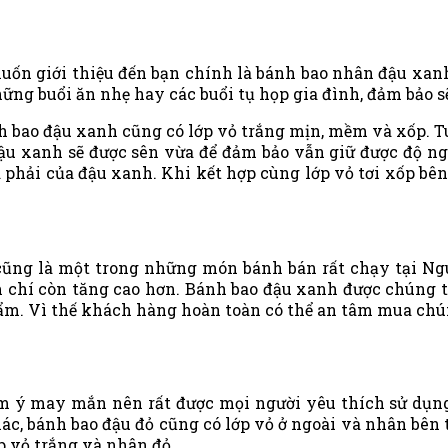
ốn giới thiệu đến bạn chính là bánh bao nhân đậu xanh
hững buổi ăn nhẹ hay các buổi tụ họp gia đình, đảm bảo 
 bao đậu xanh cũng có lớp vỏ trắng mịn, mềm và xốp. Tu
ậu xanh sẽ được sên vừa để đảm bảo vẫn giữ được độ ng
a phải của đậu xanh. Khi kết hợp cùng lớp vỏ tơi xốp b
ũng là một trong những món bánh bán rất chạy tại Ngu
 chí còn tăng cao hơn. Bánh bao đậu xanh được chúng tô
ẩm. Vì thế khách hàng hoàn toàn có thể an tâm mua chú
 ý may mắn nên rất được mọi người yêu thích sử dụng 
ác, bánh bao đậu đỏ cũng có lớp vỏ ở ngoài và nhân bên 
p vỏ trắng và nhân đỏ.