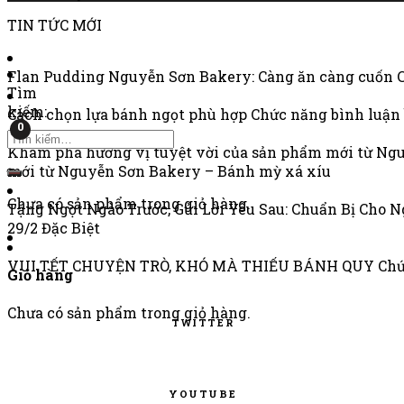
TIN TỨC MỚI
Flan Pudding Nguyễn Sơn Bakery: Càng ăn càng cuốn
Tìm
kiếm:
Cách chọn lựa bánh ngọt phù hợp
Chức năng bình luận 
0
Khám phá hương vị tuyệt vời của sản phẩm mới từ Ng
mới từ Nguyễn Sơn Bakery – Bánh mỳ xá xíu
Chưa có sản phẩm trong giỏ hàng.
Tặng Ngọt Ngào Trước, Gửi Lời Yêu Sau: Chuẩn Bị Cho N
29/2 Đặc Biệt
VUI TẾT CHUYỆN TRÒ, KHÓ MÀ THIẾU BÁNH QUY
Chứ
Giỏ hàng
Chưa có sản phẩm trong giỏ hàng.
TWITTER
YOUTUBE