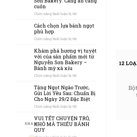
Sơn Bakery: Càng ăn càng
cuốn
ở
Chức năng bình luận bị tắt
Flan
Pudding
Cách chọn lựa bánh ngọt
Nguyễn
phù hợp
Sơn
ở
Chức năng bình luận bị tắt
Bakery:
Cách
Càng
chọn
Khám phá hương vị tuyệt
ăn
lựa
càng
vời của sản phẩm mới từ
bánh
cuốn
Nguyễn Sơn Bakery –
12 LO
ngọt
Bánh mỳ xá xíu
phù
hợp
ở
Chức năng bình luận bị tắt
Khám
phá
Bộ
Tặng Ngọt Ngào Trước,
hương
Gửi Lời Yêu Sau: Chuẩn Bị
vị
Cho Ngày 29/2 Đặc Biệt
tuyệt
ở
Chức năng bình luận bị tắt
vời
Tặng
của
Ngọt
sản
VUI TẾT CHUYỆN TRÒ,
Ngào
phẩm
KHÓ MÀ THIẾU BÁNH
SHARE
Trước,
mới
QUY
Gửi
từ
ở