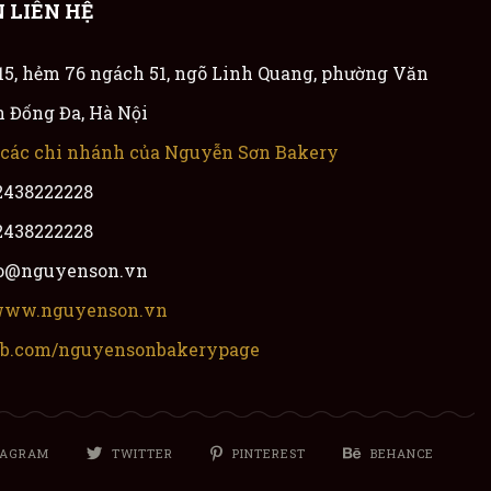
 LIÊN HỆ
 15, hẻm 76 ngách 51, ngõ Linh Quang, phường Văn
 Đống Đa, Hà Nội
 các chi nhánh của Nguyễn Sơn Bakery
2438222228
2438222228
fo@nguyenson.vn
 www.nguyenson.vn
 fb.com/nguyensonbakerypage
TAGRAM
TWITTER
PINTEREST
BEHANCE