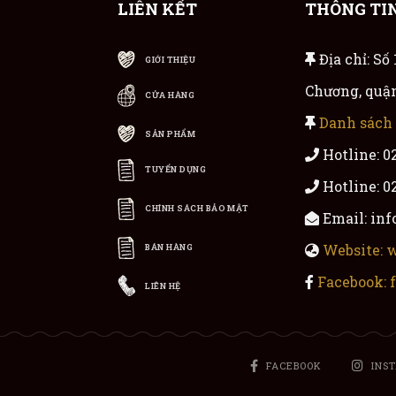
LIÊN KẾT
THÔNG TIN
Địa chỉ: Số
GIỚI THIỆU
Chương, quận
CỬA HÀNG
Danh sách
SẢN PHẨM
Hotline: 0
TUYỂN DỤNG
Hotline: 0
CHÍNH SÁCH BẢO MẬT
Email: in
Website:
BÁN HÀNG
Facebook:
LIÊN HỆ
FACEBOOK
INS