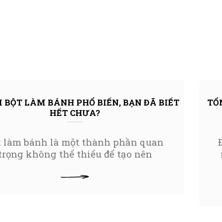
ẠI BỘT LÀM BÁNH PHỔ BIẾN, BẠN ĐÃ BIẾT
TỔ
HẾT CHƯA?
t làm bánh là một thành phần quan
trọng không thể thiếu để tạo nên
XEM THÊM