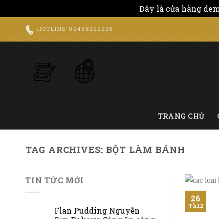
Đây là cửa hàng dem
Skip
HOTLINE
02438222228
to
content
TRANG CHỦ
TAG ARCHIVES:
BỘT LÀM BÁNH
TIN TỨC MỚI
26
Th12
Flan Pudding Nguyễn