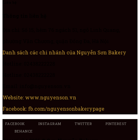
Liên hệ
Thông tin liên hệ
Địa chỉ: Số 15, hẻm 76 ngách 51, ngõ Linh Quang,
phường Văn Chương, quận Đống Đa, Hà Nội
Danh sách các chi nhánh của Nguyễn Sơn Bakery
Hotline: 02438222228
Hotline: 02438222228
Email: info@nguyenson.vn
Website: www.nguyenson.vn
Facebook: fb.com/nguyensonbakerypage
FACEBOOK
INSTAGRAM
TWITTER
PINTEREST
BEHANCE