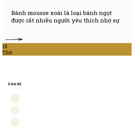
Bánh mousse xoài là loại bánh ngọt
được rất nhiều người yêu thích nhờ sự
ÊM
15
Th9
SHARE