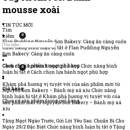
mousse xoài
TIN TỨC MỚI
Tìm
0
kiếm:
Flan Pudding Nguyễn Sơn Bakery: Càng ăn càng cuốn
Chức năng bình luận bị tắt
ở Flan Pudding Nguyễn
Sơn Bakery: Càng ăn càng cuốn
Chưa có sản phẩm trong giỏ hàng.
Cách chọn lựa bánh ngọt phù hợp
Chức năng bình
0
luận bị tắt
ở Cách chọn lựa bánh ngọt phù hợp
Khám phá hương vị tuyệt vời của sản phẩm mới từ
Giỏ hàng
Nguyễn Sơn Bakery – Bánh mỳ xá xíu
Chức năng
bình luận bị tắt
ở Khám phá hương vị tuyệt vời của
Chưa có sản phẩm trong giỏ hàng.
sản phẩm mới từ Nguyễn Sơn Bakery – Bánh mỳ xá
xíu
Tặng Ngọt Ngào Trước, Gửi Lời Yêu Sau: Chuẩn Bị Cho
Ngày 29/2 Đặc Biệt
Chức năng bình luận bị tắt
ở Tặng