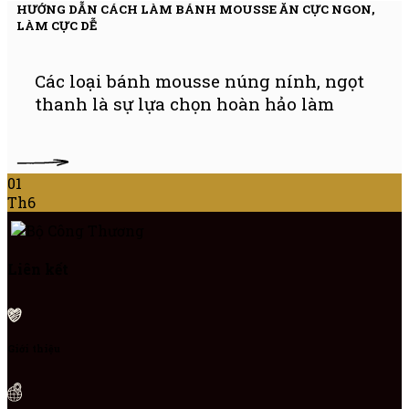
HƯỚNG DẪN CÁCH LÀM BÁNH MOUSSE ĂN CỰC NGON,
LÀM CỰC DỄ
Các loại bánh mousse núng nính, ngọt
thanh là sự lựa chọn hoàn hảo làm
ÊM
01
Th6
Liên kết
Giới thiệu