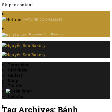
Skip to content
HOTLINE
02438222228
Nguyễn Sơn Bakery
Trang chủ
Giới thiệu
Gallery
Shop
Tin tức
Tuyển dụng
Liên hệ
Tag Archives:
Bánh