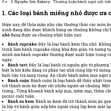
3. Nguyễn Sơn Bakery- Thương hiệu bánh ngọt nổi tiến
1. Các loại bánh miếng nhỏ được ưa
Hiện nay, để thỏa mãn nhu cầu thưởng thức các món ăn 
xinh đang dần được khách hàng ưa chuộng không chỉ bở
nhỏ
đang được ưa chuộng nhất hiện nay:
Bánh cupcake:
Đây là loại bánh kem thu nhỏ không 
trình làm bánh cupcake cũng khá đơn giản và tương tự 
mình mà bánh cupcake thường được xuất hiện trong các
ngày.
Bánh tart:
Đây là loại bánh có nguồn gốc từ phương 
biệt là bởi kiểu dáng có phần tao nhã cùng lớp vỏ mỏn
buổi tiệc trà sang trọng. Ăn chiếc bánh mềm mịn ngọt 
Bánh cuộn
: Bánh cuộn là loại bánh dễ thấy nhất t
trở thành món ăn được rất nhiều người ưa chuộng. Một
trứng,…Từng khoanh bánh xốp mịn, mềm mại, thêm chút
picnic cuối tuần.
Bánh su kem
: Bánh su kem đã trở thành món ăn qu
là lớp vỏ bánh giòn xốp bên ngoài cùng lớp kem mát lạ