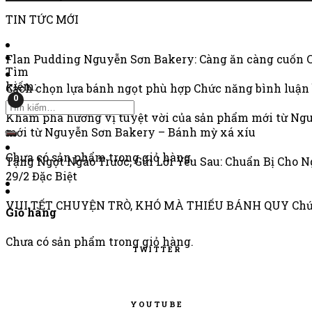
TIN TỨC MỚI
Flan Pudding Nguyễn Sơn Bakery: Càng ăn càng cuốn
Tìm
kiếm:
Cách chọn lựa bánh ngọt phù hợp
Chức năng bình luận 
0
Khám phá hương vị tuyệt vời của sản phẩm mới từ Ng
mới từ Nguyễn Sơn Bakery – Bánh mỳ xá xíu
Chưa có sản phẩm trong giỏ hàng.
Tặng Ngọt Ngào Trước, Gửi Lời Yêu Sau: Chuẩn Bị Cho N
29/2 Đặc Biệt
VUI TẾT CHUYỆN TRÒ, KHÓ MÀ THIẾU BÁNH QUY
Chứ
Giỏ hàng
Chưa có sản phẩm trong giỏ hàng.
TWITTER
YOUTUBE