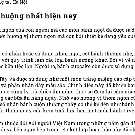
g tại Hà Nội
 chuộng nhất hiện nay
ngon của con người mà các món bánh ngọt đã được ra đời
i hương vị thơm ngon mà còn bởi thiết kế đang yêu của
có nhân hoặc sử dụng nhân ngọt, cốt bánh thường nhẹ, m
với quy trình làm các loại bánh nướng khác. Bởi vì vẻ 
 bữa tiệc lớn. Ngoài ra, bánh cupcake còn được sử dụn
Tây và được sử dụng như một món tráng miệng cao cấp tr
g và phần nhân đầy màu sắc. Chính điều này đã khiến bá
ngào cùng ly trà chiều ấm nóng thực sự đem lại cảm giá
rong các bữa ăn hàng ngày. Nhờ vào hương vị thơm ngon
 số nhân bánh cuộn thường thấy có thể kể đến như: bán
 thơm ngậy của kem tươi, hứa hẹn một món bánh tuyệt 
en thuộc đối với người Việt Nam trong những năm gần đâ
nh và béo ngậy bên trong. Sự kết hợp hoàn hảo này đã c