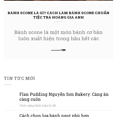
BÁNH SCONE LÀ GÌ? CÁCH LÀM BÁNH SCONE CHUẨN
TIỆC TRÀ HOÀNG GIA ANH
Bánh scone là một món bánh cơ bản
luôn xuất hiện trong hầu hết các
XEM THÊM
TIN TỨC MỚI
Flan Pudding Nguyễn Sơn Bakery: Càng ăn
càng cuốn
ở
Chức năng bình luận bị tắt
Flan
Pudding
Cách chọn lựa bánh ngọt phù hợp