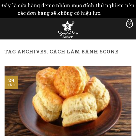
Đây là cửa hàng demo nhằm mục đích thử nghiệm nên
các đơn hàng sẽ không có hiệu lực.
Bỏ qua
Skip
0
to
content
TAG ARCHIVES:
CÁCH LÀM BÁNH SCONE
29
Th11