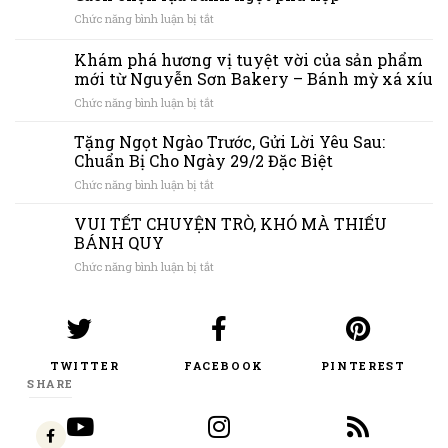
Nguyễn
ở
Chức năng bình luận bị tắt
Sơn
Cách
Bakery:
chọn
Khám phá hương vị tuyệt vời của sản phẩm
Càng
lựa
ăn
mới từ Nguyễn Sơn Bakery – Bánh mỳ xá xíu
bánh
càng
ở
Chức năng bình luận bị tắt
ngọt
cuốn
Khám
phù
phá
hợp
Tặng Ngọt Ngào Trước, Gửi Lời Yêu Sau:
hương
Chuẩn Bị Cho Ngày 29/2 Đặc Biệt
vị
ở
Chức năng bình luận bị tắt
tuyệt
Tặng
vời
Ngọt
VUI TẾT CHUYỆN TRÒ, KHÓ MÀ THIẾU
của
Ngào
sản
BÁNH QUY
Trước,
phẩm
ở
Chức năng bình luận bị tắt
Gửi
mới
VUI
Lời
từ
TẾT
Yêu
Nguyễn
CHUYỆN
Sau:
Sơn
TRÒ,
Chuẩn
Bakery
KHÓ
Bị
–
TWITTER
FACEBOOK
PINTEREST
MÀ
Cho
Bánh
SHARE
THIẾU
Ngày
mỳ
BÁNH
29/2
xá
QUY
Đặc
xíu
Biệt