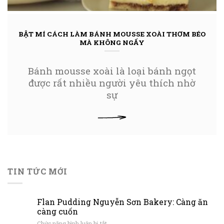
BẬT MÍ CÁCH LÀM BÁNH MOUSSE XOÀI THƠM BÉO
MÀ KHÔNG NGẤY
Bánh mousse xoài là loại bánh ngọt
được rất nhiều người yêu thích nhờ
sự
XEM THÊM
TIN TỨC MỚI
Flan Pudding Nguyễn Sơn Bakery: Càng ăn
càng cuốn
ở
Chức năng bình luận bị tắt