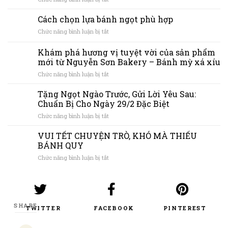
Flan
Pudding
Cách chọn lựa bánh ngọt phù hợp
Nguyễn
ở
Chức năng bình luận bị tắt
Sơn
Cách
Bakery:
chọn
Khám phá hương vị tuyệt vời của sản phẩm
Càng
lựa
ăn
mới từ Nguyễn Sơn Bakery – Bánh mỳ xá xíu
bánh
càng
ở
Chức năng bình luận bị tắt
ngọt
cuốn
Khám
phù
phá
hợp
Tặng Ngọt Ngào Trước, Gửi Lời Yêu Sau:
hương
Chuẩn Bị Cho Ngày 29/2 Đặc Biệt
vị
ở
Chức năng bình luận bị tắt
tuyệt
Tặng
vời
Ngọt
VUI TẾT CHUYỆN TRÒ, KHÓ MÀ THIẾU
của
Ngào
sản
BÁNH QUY
Trước,
phẩm
ở
Chức năng bình luận bị tắt
Gửi
mới
VUI
Lời
từ
TẾT
Yêu
Nguyễn
CHUYỆN
Sau:
Sơn
TRÒ,
Chuẩn
Bakery
KHÓ
Bị
–
SHARE
TWITTER
FACEBOOK
PINTEREST
MÀ
Cho
Bánh
THIẾU
Ngày
mỳ
BÁNH
29/2