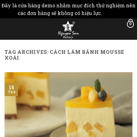
Đây là cửa hàng demo nhằm mục đích thử nghiệm nên
các đơn hàng sẽ không có hiệu lực.
Bỏ qua
Skip
0
to
content
TAG ARCHIVES:
CÁCH LÀM BÁNH MOUSSE
XOÀI
15
Th9