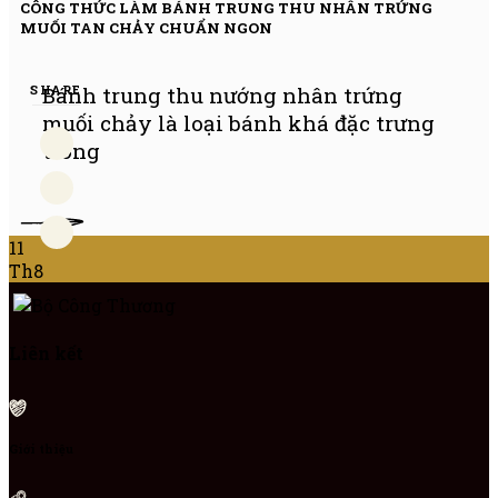
CÔNG THỨC LÀM BÁNH TRUNG THU NHÂN TRỨNG
MUỐI TAN CHẢY CHUẨN NGON
SHARE
Bánh trung thu nướng nhân trứng
muối chảy là loại bánh khá đặc trưng
trong
ÊM
11
Th8
Liên kết
Giới thiệu