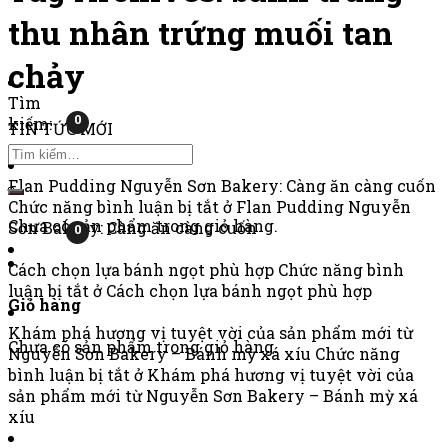
thu nhân trứng muối tan
chảy
Tìm
0
kiếm:
TIN TỨC MỚI
Flan Pudding Nguyễn Sơn Bakery: Càng ăn càng cuốn
Chức năng bình luận bị tắt
ở Flan Pudding Nguyễn
Chưa có sản phẩm trong giỏ hàng.
Sơn Bakery: Càng ăn càng cuốn
0
Cách chọn lựa bánh ngọt phù hợp
Chức năng bình
luận bị tắt
ở Cách chọn lựa bánh ngọt phù hợp
Giỏ hàng
Khám phá hương vị tuyệt vời của sản phẩm mới từ
Chưa có sản phẩm trong giỏ hàng.
Nguyễn Sơn Bakery – Bánh mỳ xá xíu
Chức năng
bình luận bị tắt
ở Khám phá hương vị tuyệt vời của
sản phẩm mới từ Nguyễn Sơn Bakery – Bánh mỳ xá
xíu