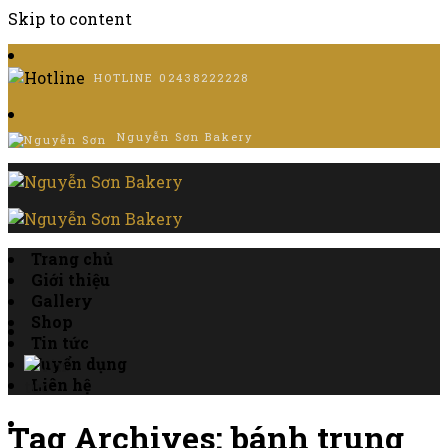
Skip to content
HOTLINE
02438222228
Nguyễn Sơn Bakery
Trang chủ
Giới thiệu
Gallery
Shop
Tin tức
Tuyển dụng
Liên hệ
Tag Archives:
bánh trung