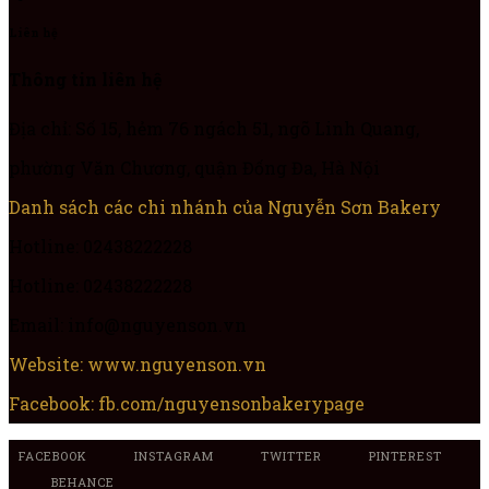
Liên hệ
Thông tin liên hệ
Địa chỉ: Số 15, hẻm 76 ngách 51, ngõ Linh Quang,
phường Văn Chương, quận Đống Đa, Hà Nội
Danh sách các chi nhánh của Nguyễn Sơn Bakery
Hotline: 02438222228
Hotline: 02438222228
Email: info@nguyenson.vn
Website: www.nguyenson.vn
Facebook: fb.com/nguyensonbakerypage
FACEBOOK
INSTAGRAM
TWITTER
PINTEREST
BEHANCE