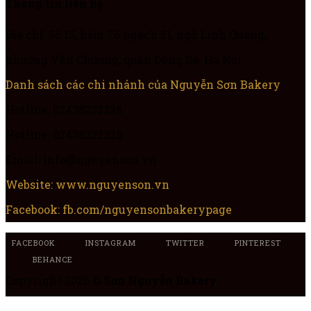
Thông tin liên hệ
Địa chỉ: Số 15, hẻm 76 ngách 51, ngõ Linh Quang,
phường Văn Chương, quận Đống Đa, Hà Nội
Danh sách các chi nhánh của Nguyễn Sơn Bakery
Hotline: 02438222228
Hotline: 02438222228
Email: info@nguyenson.vn
Website: www.nguyenson.vn
Facebook: fb.com/nguyensonbakerypage
FACEBOOK
INSTAGRAM
TWITTER
PINTEREST
BEHANCE
Copyright 2026 ©
Sơn Nguyễn Bakery