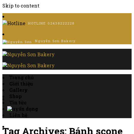
Skip to content
HOTLINE
02438222228
Nguyễn Sơn Bakery
Trang chủ
Giới thiệu
Gallery
Shop
Tin tức
Tuyển dụng
Liên hệ
Tag Archives:
Bánh scone