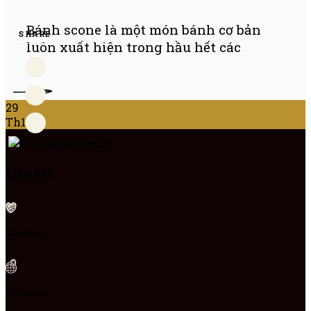
Bánh scone là một món bánh cơ bản
SHARE
luôn xuất hiện trong hầu hết các
ÊM
29
Th11
Liên kết
Giới thiệu
Cửa hàng