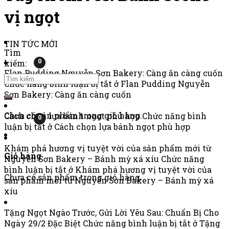
vị ngọt
TIN TỨC MỚI
Tìm
0
kiếm:
Flan Pudding Nguyễn Sơn Bakery: Càng ăn càng cuốn
Chức năng bình luận bị tắt
ở Flan Pudding Nguyễn
Sơn Bakery: Càng ăn càng cuốn
Chưa có sản phẩm trong giỏ hàng.
Cách chọn lựa bánh ngọt phù hợp
Chức năng bình
0
luận bị tắt
ở Cách chọn lựa bánh ngọt phù hợp
Khám phá hương vị tuyệt vời của sản phẩm mới từ
Giỏ hàng
Nguyễn Sơn Bakery – Bánh mỳ xá xíu
Chức năng
bình luận bị tắt
ở Khám phá hương vị tuyệt vời của
Chưa có sản phẩm trong giỏ hàng.
sản phẩm mới từ Nguyễn Sơn Bakery – Bánh mỳ xá
xíu
Tặng Ngọt Ngào Trước, Gửi Lời Yêu Sau: Chuẩn Bị Cho
Ngày 29/2 Đặc Biệt
Chức năng bình luận bị tắt
ở Tặng