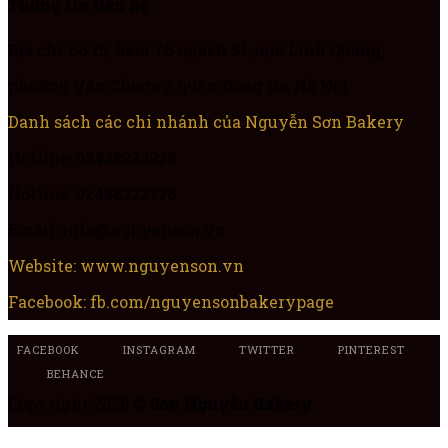
Thông tin liên hệ
Địa chỉ: Số 15, hẻm 76 ngách 51, ngõ Linh Quang,
phường Văn Chương, quận Đống Đa, Hà Nội
Danh sách các chi nhánh của Nguyễn Sơn Bakery
Hotline: 02438222228
Hotline: 02438222228
Email: info@nguyenson.vn
Website: www.nguyenson.vn
Facebook: fb.com/nguyensonbakerypage
FACEBOOK
INSTAGRAM
TWITTER
PINTEREST
BEHANCE
Copyright 2026 ©
Sơn Nguyễn Bakery