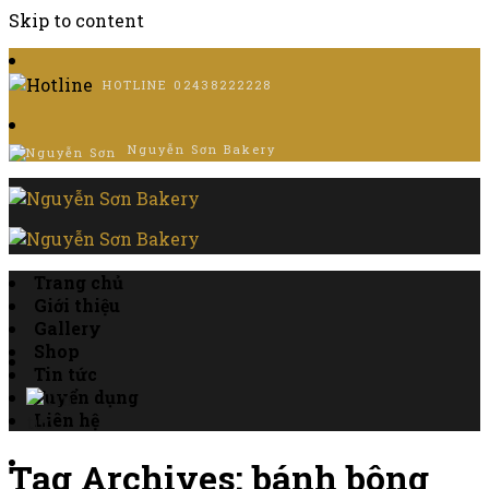
Skip to content
HOTLINE
02438222228
Nguyễn Sơn Bakery
Trang chủ
Giới thiệu
Gallery
Shop
Tin tức
Tuyển dụng
Liên hệ
Tag Archives:
bánh bông