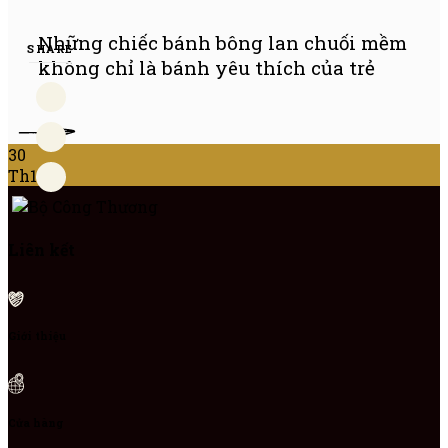
Những chiếc bánh bông lan chuối mềm
SHARE
không chỉ là bánh yêu thích của trẻ
ÊM
30
Th10
Liên kết
Giới thiệu
Cửa hàng