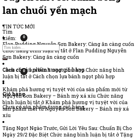
lan chuối yến mạch
TIN TỨC MỚI
Tìm
0
kiếm:
Flan Pudding Nguyễn Sơn Bakery: Càng ăn càng cuốn
Chức năng bình luận bị tắt
ở Flan Pudding Nguyễn
Sơn Bakery: Càng ăn càng cuốn
Chưa có sản phẩm trong giỏ hàng.
Cách chọn lựa bánh ngọt phù hợp
Chức năng bình
0
luận bị tắt
ở Cách chọn lựa bánh ngọt phù hợp
Khám phá hương vị tuyệt vời của sản phẩm mới từ
Giỏ hàng
Nguyễn Sơn Bakery – Bánh mỳ xá xíu
Chức năng
bình luận bị tắt
ở Khám phá hương vị tuyệt vời của
Chưa có sản phẩm trong giỏ hàng.
sản phẩm mới từ Nguyễn Sơn Bakery – Bánh mỳ xá
xíu
Tặng Ngọt Ngào Trước, Gửi Lời Yêu Sau: Chuẩn Bị Cho
Ngày 29/2 Đặc Biệt
Chức năng bình luận bị tắt
ở Tặng