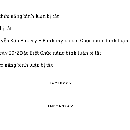
ở
Chức năng bình luận bị tắt
Flan
ở
Pudding
bị tắt
Cách
Nguyễn
chọn
Sơn
uyễn Sơn Bakery – Bánh mỳ xá xíu
Chức năng bình luận b
lựa
Bakery:
bánh
Càng
ở
gày 29/2 Đặc Biệt
Chức năng bình luận bị tắt
ngọt
ăn
Tặng
phù
ở
càng
Ngọt
c năng bình luận bị tắt
hợp
VUI
cuốn
Ngào
TẾT
Trước,
CHUYỆN
Gửi
FACEBOOK
TRÒ,
Lời
KHÓ
Yêu
MÀ
Sau:
INSTAGRAM
THIẾU
Chuẩn
BÁNH
Bị
QUY
Cho
Ngày