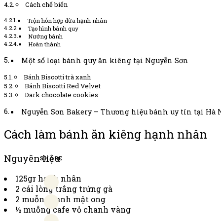
Cách chế biến
Trộn hỗn hợp dừa hạnh nhân
Tạo hình bánh quy
Nướng bánh
Hoàn thành
Một số loại bánh quy ăn kiêng tại Nguyễn Sơn
Bánh Biscotti trà xanh
Bánh Biscotti Red Velvet
Dark chocolate cookies
Nguyễn Sơn Bakery – Thương hiệu bánh uy tín tại Hà 
Cách làm bánh ăn kiêng hạnh nhân
Nguyên liệu
SHARE
125gr hạnh nhân
2 cái lòng trắng trứng gà
2 muỗng canh mật ong
½ muỗng cafe vỏ chanh vàng