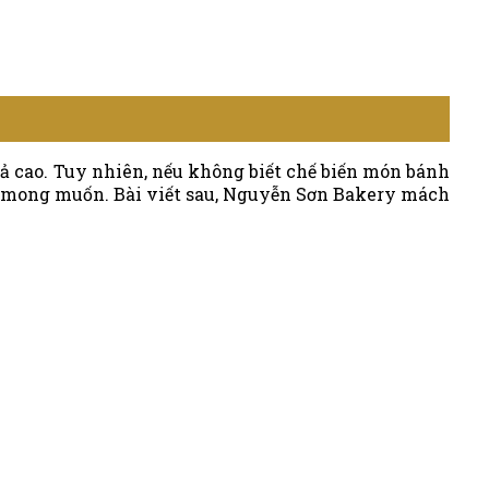
–
Bánh
mỳ
xá
xíu
ả cao. Tuy nhiên, nếu không biết chế biến món bánh
uả mong muốn. Bài viết sau, Nguyễn Sơn Bakery mách