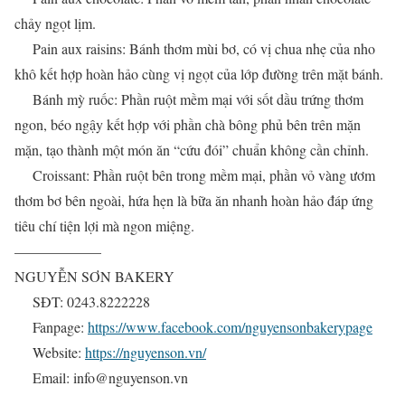
chảy ngọt lịm.
Pain aux raisins: Bánh thơm mùi bơ, có vị chua nhẹ của nho
khô kết hợp hoàn hảo cùng vị ngọt của lớp đường trên mặt bánh.
Bánh mỳ ruốc: Phần ruột mềm mại với sốt dầu trứng thơm
ngon, béo ngậy kết hợp với phần chà bông phủ bên trên mặn
mặn, tạo thành một món ăn “cứu đói” chuẩn không cần chỉnh.
Croissant: Phần ruột bên trong mềm mại, phần vỏ vàng ươm
thơm bơ bên ngoài, hứa hẹn là bữa ăn nhanh hoàn hảo đáp ứng
tiêu chí tiện lợi mà ngon miệng.
——————
NGUYỄN SƠN BAKERY
SĐT: 0243.8222228
Fanpage:
https://www.facebook.com/nguyensonbakerypage
Website:
https://nguyenson.vn/
Email: info@nguyenson.vn