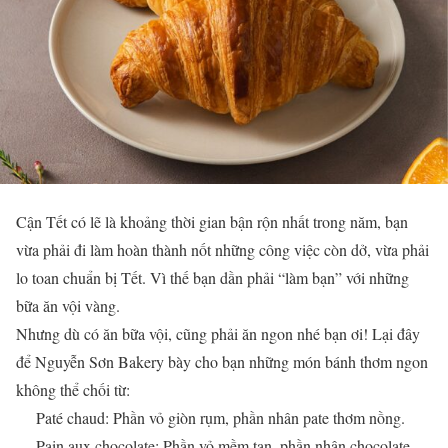
Cận Tết có lẽ là khoảng thời gian bận rộn nhất trong năm, bạn
vừa phải đi làm hoàn thành nốt những công việc còn dở, vừa phải
lo toan chuẩn bị Tết. Vì thế bạn dần phải “làm bạn” với những
bữa ăn vội vàng.
Nhưng dù có ăn bữa vội, cũng phải ăn ngon nhé bạn ơi! Lại đây
để Nguyễn Sơn Bakery bày cho bạn những món bánh thơm ngon
không thể chối từ:
Paté chaud: Phần vỏ giòn rụm, phần nhân pate thơm nồng.
Pain aux chocolate: Phần vỏ mềm tan, phần nhân chocolate