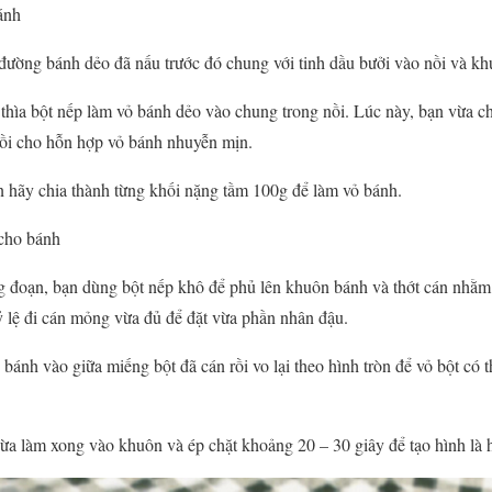
ánh
đường bánh dẻo đã nấu trước đó chung với tinh dầu bưởi vào nồi và kh
 thìa bột nếp làm vỏ bánh dẻo vào chung trong nồi. Lúc này, bạn vừa 
nhồi cho hỗn hợp vỏ bánh nhuyễn mịn.
n hãy chia thành từng khối nặng tầm 100g để làm vỏ bánh.
 cho bánh
 đoạn, bạn dùng bột nếp khô để phủ lên khuôn bánh và thớt cán nhằm 
ỷ lệ đi cán mỏng vừa đủ để đặt vừa phần nhân đậu.
 bánh vào giữa miếng bột đã cán rồi vo lại theo hình tròn để vỏ bột có
ừa làm xong vào khuôn và ép chặt khoảng 20 – 30 giây để tạo hình là 