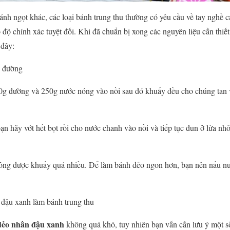
nh ngọt khác, các loại bánh trung thu thường có yêu cầu về tay nghề c
ộ chính xác tuyệt đối. Khi đã chuẩn bị xong các nguyên liệu cần thiết
 đây:
c đường
0g đường và 250g nước nóng vào nồi sau đó khuấy đều cho chúng tan 
bạn hãy vớt hết bọt rồi cho nước chanh vào nồi và tiếp tục đun ở lửa nh
hông được khuấy quá nhiều. Để làm bánh dẻo ngon hơn, bạn nên nấu n
 đậu xanh làm bánh trung thu
dẻo nhân đậu xanh
không quá khó, tuy nhiên bạn vẫn cần lưu ý một s