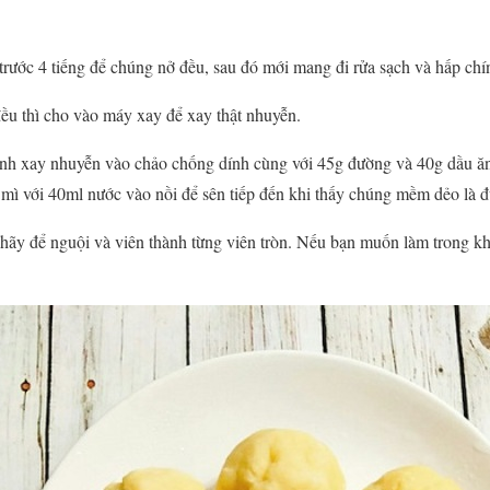
ước 4 tiếng để chúng nở đều, sau đó mới mang đi rửa sạch và hấp chí
ều thì cho vào máy xay để xay thật nhuyễn.
anh xay nhuyễn vào chảo chống dính cùng với 45g đường và 40g dầu ăn
t mì với 40ml nước vào nồi để sên tiếp đến khi thấy chúng mềm dẻo là 
hãy để nguội và viên thành từng viên tròn. Nếu bạn muốn làm trong k