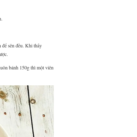
n.
 để sên đều. Khi thấy
được.
huôn bánh 150g thì một viên